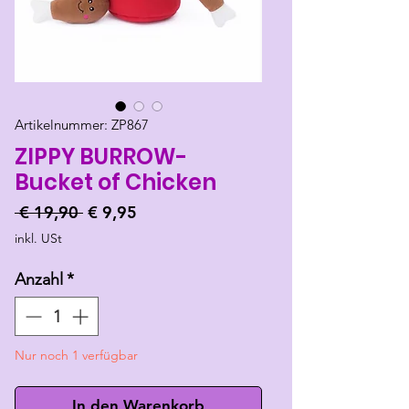
Artikelnummer: ZP867
ZIPPY BURROW-
Bucket of Chicken
Standardpreis
Sale-
 € 19,90 
€ 9,95
Preis
inkl. USt
Anzahl
*
Nur noch 1 verfügbar
In den Warenkorb