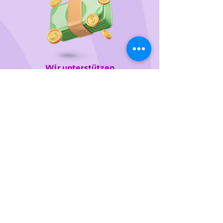
Wir unterstützen
das Tierheim Franziskus in der
Steiermark
Sie wollen die gewünschten Produkte vorab
probieren oder kaufen lieber direkt?
Gerne laden wir Sie mit Ihren Vierbeiner zu uns
ein!