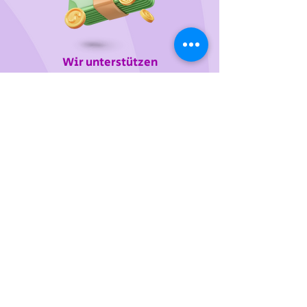
Wir unterstützen
das Tierheim Franziskus in der
Steiermark
Sie wollen die gewünschten Produkte vorab
probieren oder kaufen lieber direkt?
Gerne laden wir Sie mit Ihren Vierbeiner zu uns
ein!
Dafür vereinbaren Sie bitte einige Tage davor
einen Termin telefonisch, per Mail oder über
unser
Kontaktformular