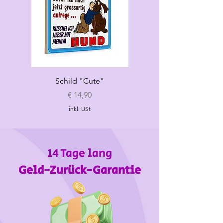
Schild "Cute"
Hundespielzeug
„Croissant"
Preis
€ 14,90
inkl. USt
14 Tage lang
Geld-Zurück-Garantie