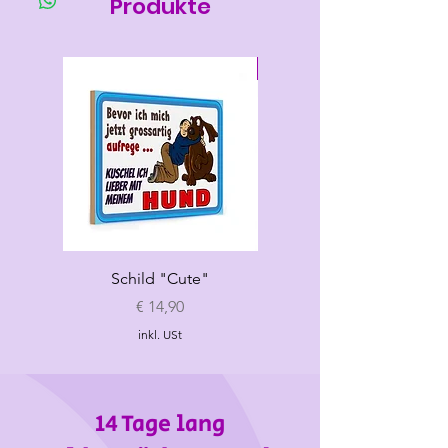
Produkte
Neu
Schild "Cute"
Hundespielzeug
„Croissant"
Preis
€ 14,90
inkl. USt
14 Tage lang