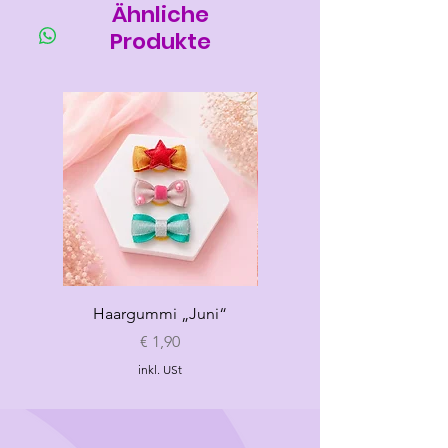
Ähnliche
Produkte
Haargummi „Juni“
Haargummi „Sommer“
Preis
€ 1,90
inkl. USt