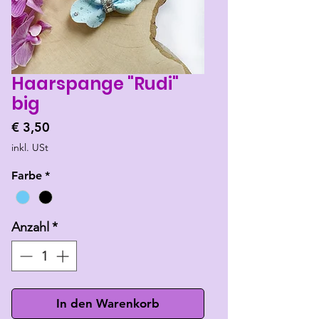
Haarspange "Rudi"
big
Preis
€ 3,50
inkl. USt
Farbe
*
Anzahl
*
In den Warenkorb