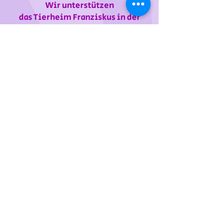
Wir unterstützen
das Tierheim Franziskus in der
Steiermark
Sie wollen die gewünschten Produkte vorab
probieren oder kaufen lieber direkt?
Gerne laden wir Sie mit Ihren Vierbeiner zu uns
ein!
Dafür vereinbaren Sie bitte einige Tage davor
einen Termin telefonisch, per Mail oder über
unser
Kontaktformular
Wir freuen uns, unsere Kunden persönlich
kennenlernen zu dürfen!