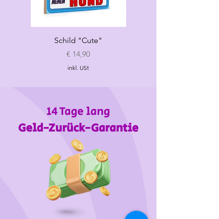
Schild "Cute"
Hundespielzeug
„Croissant"
Preis
€ 14,90
inkl. USt
14 Tage lang
Geld-Zurück-Garantie