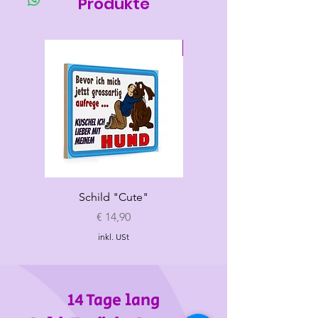
Produkte
Neu
Schild "Cute"
Hundespielzeug
„Croissant"
Preis
€ 14,90
inkl. USt
14 Tage lang