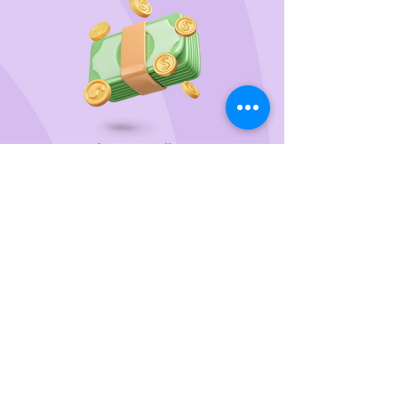
Wir unterstützen
das Tierheim Franziskus in der
Steiermark
Sie wollen die gewünschten Produkte vorab
probieren oder kaufen lieber direkt?
Gerne laden wir Sie mit Ihren Vierbeiner zu uns
ein!