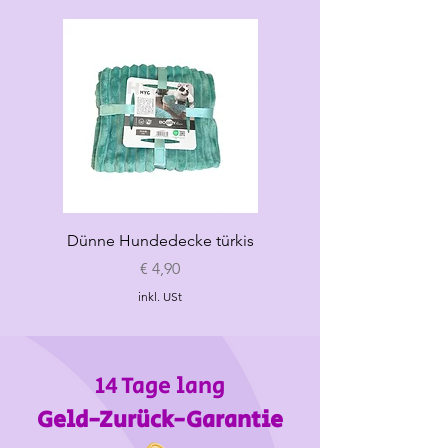
XL
38-39
42-52
max
34
XXL
44-45
46-56
max 38
Dünne Hundedecke türkis
Dünne Hundedecke
Preis
€ 4,90
inkl. USt
14 Tage lang
Geld-Zurück-Garantie