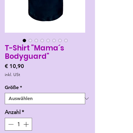
T-Shirt "Mama´s
Bodyguard"
Preis
€ 10,90
inkl. USt
Größe
*
Anzahl
*