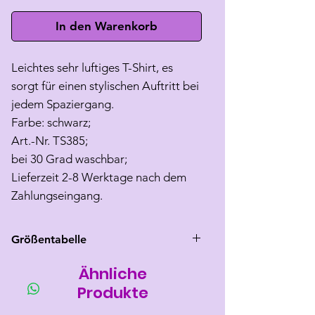
In den Warenkorb
Leichtes sehr luftiges T-Shirt, es
sorgt für einen stylischen Auftritt bei
jedem Spaziergang.
Farbe: schwarz;
Art.-Nr. TS385;
bei 30 Grad waschbar;
Lieferzeit 2-8 Werktage nach dem
Zahlungseingang.
Größentabelle
Ähnliche
Größe
Rücken
Brust
Hals
länge
umfang
umfang
Produkte