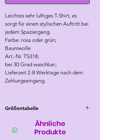
Leichtes sehr luftiges T-Shirt, es
sorgt für einen stylischen Auftritt bei
jedem Spaziergang.
Farbe: rosa oder grün;
Baumwolle
Art.-Nr. TS318;
bei 30 Grad waschbar;
Lieferzeit 2-8 Werktage nach dem
Zahlungseingang.
Größentabelle
Ähnliche
Größe
Rücken
Brust
Hals
länge
umfang
umfang
Produkte