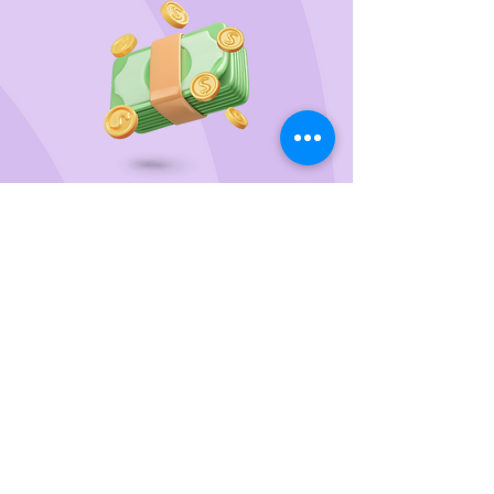
Wir unterstützen
das Tierheim Franziskus in der
Steiermark
Sie wollen die gewünschten Produkte vorab
probieren oder kaufen lieber direkt?
Gerne laden wir Sie mit Ihren Vierbeiner zu uns