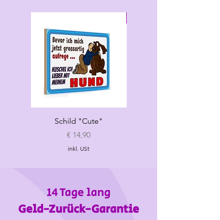
S
20-22
26-32
max 23
Neu
XXL
39-41
45-55
max 37
Schild "Cute"
Hundespielzeug
„Croissant"
Preis
€ 14,90
inkl. USt
14 Tage lang
Geld-Zurück-Garantie