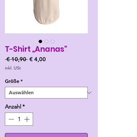
T-Shirt „Ananas“
Standardpreis
Sale-
 € 10,90 
€ 4,00
Preis
inkl. USt
Größe
*
Anzahl
*