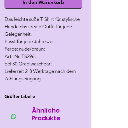
In den Warenkorb
Das leichte süße T-Shirt für stylische
Hunde das ideale Outfit für jede
Gelegenheit.
Passt für jede Jahreszeit.
Farbe: nude/braun;
Art.-Nr. TS296;
bei 30 Grad waschbar;
Lieferzeit 2-8 Werktage nach dem
Zahlungseingang.
Größentabelle
Ähnliche
Größe
Rücken
Brust
Hals
länge
umfang
umfang
Produkte