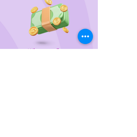
Wir unterstützen
das Tierheim Franziskus in der
Steiermark
Sie wollen die gewünschten Produkte vorab
probieren oder kaufen lieber direkt?
Gerne laden wir Sie mit Ihren Vierbeiner zu uns
ein!