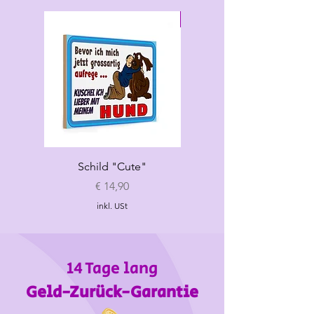
S
24-26
28-33
max 24
Neu
Schild "Cute"
Hundespielzeug
„Croissant"
Preis
€ 14,90
inkl. USt
14 Tage lang
Geld-Zurück-Garantie