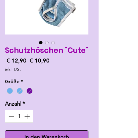
Schutzhöschen "Cute"
Standardpreis
Sale-
 € 12,90 
€ 10,90
Preis
inkl. USt
Größe
*
Anzahl
*
In den Warenkorb