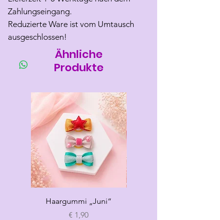
Zahlungseingang.
Reduzierte Ware ist vom Umtausch
ausgeschlossen!
Ähnliche
Produkte
Haargummi „Juni“
Haargummi „Sommer“
Preis
€ 1,90