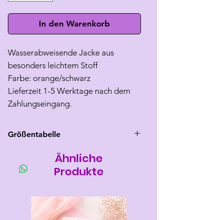
In den Warenkorb
Wasserabweisende Jacke aus
besonders leichtem Stoff
Farbe: orange/schwarz
Lieferzeit 1-5 Werktage nach dem
Zahlungseingang.
Größentabelle
Ähnliche
Größe
Rücken
Brust
Hals
länge
umfang
umfang
Produkte
30(M)
30-32
36-42
max 34
35(L)
35-37
42-49
max 36