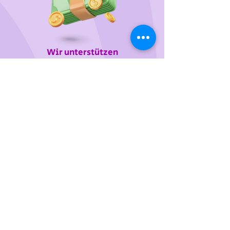
Wir unterstützen
das Tierheim Franziskus in der
Steiermark
Sie wollen die gewünschten Produkte vorab
probieren oder kaufen lieber direkt?
Gerne laden wir Sie mit Ihren Vierbeiner zu uns
ein!
Dafür vereinbaren Sie bitte einige Tage davor
einen Termin telefonisch, per Mail oder über