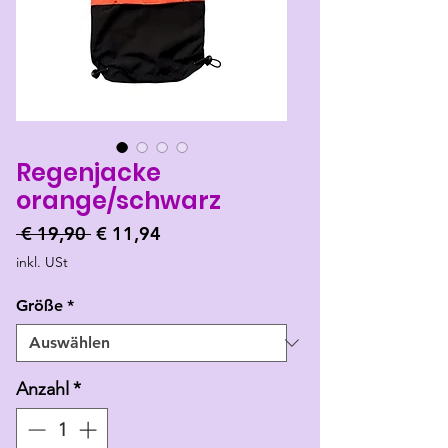
Regenjacke
orange/schwarz
Standardpreis
Sale-
 € 19,90 
€ 11,94
Preis
inkl. USt
Größe
*
Anzahl
*