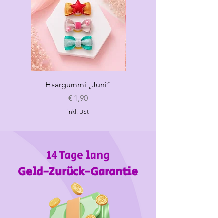
40(XL)
39-41
44-53
max 38
Haargummi „Juni“
Haargummi „Sommer“
Preis
€ 1,90
inkl. USt
14 Tage lang
Geld-Zurück-Garantie