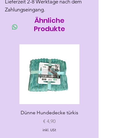
Lieferzeit 2-8 Werktage nach dem
Zahlungseingang.
Ähnliche
Produkte
Dünne Hundedecke türkis
Dünne Hundedecke
Preis
€ 4,90
inkl. USt