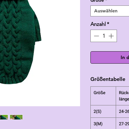
Größe
*
Auswählen
Anzahl
*
In 
Größentabelle
Größe
Rück
läng
2(S)
24-2
3(M)
27-2