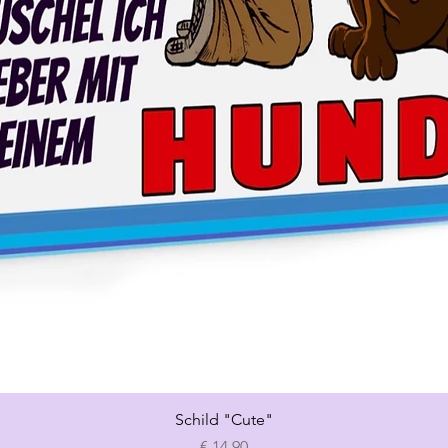
Schnellansicht
Schild "Cute"
Preis
€ 14,90