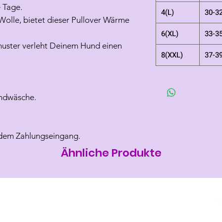
e Tage.
4(L)
30-3
Wolle, bietet dieser Pullover Wärme
6(XL)
33-3
muster verleht Deinem Hund einen
8(XXL)
37-3
ndwäsche.
h dem Zahlungseingang.
Ähnliche Produkte