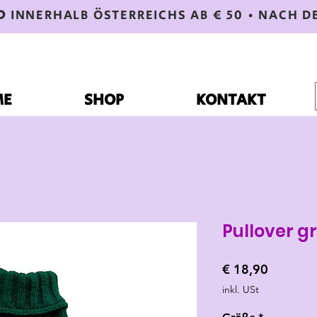
D
INNERHALB ÖSTERREICHS AB € 50 • NACH D
ME
SHOP
KONTAKT
Pullover g
Preis
€ 18,90
inkl. USt