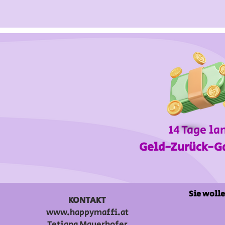
14 Tage la
Geld-Zurück-G
Sie wolle
KONTAKT
www.happymaffi.at
Tetiana Mauerhofer