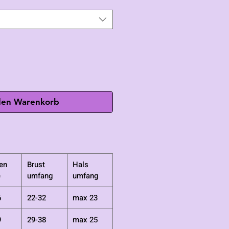
den Warenkorb
en
Brust
Hals
e
umfang
umfang
6
22-32
max 23
9
29-38
max 25