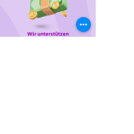
Wir unterstützen
das Tierheim Franziskus in der
Steiermark
Sie wollen die gewünschten Produkte vorab
probieren oder kaufen lieber direkt?
Gerne laden wir Sie mit Ihren Vierbeiner zu uns
ein!
Dafür vereinbaren Sie bitte einige Tage davor
einen Termin telefonisch, per Mail oder über