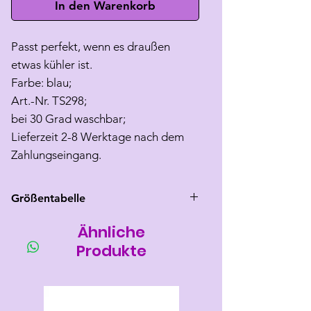
In den Warenkorb
Passt perfekt, wenn es draußen
etwas kühler ist.
Farbe: blau;
Art.-Nr. TS298;
bei 30 Grad waschbar;
Lieferzeit 2-8 Werktage nach dem
Zahlungseingang.
Größentabelle
Ähnliche
Größe
Rücken
Brust
Hals
länge
umfang
umfang
Produkte
S
23-24
28-34
max 23
XL
35-37
44-50
max 31