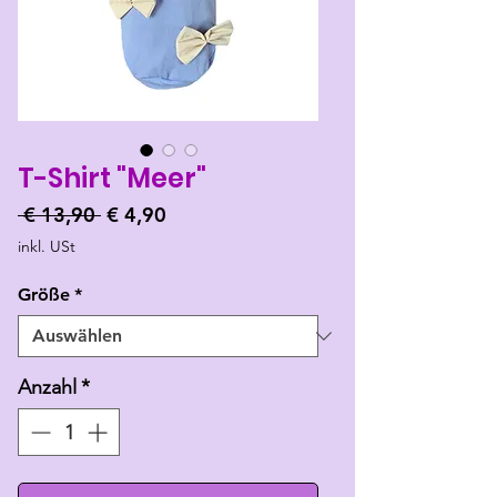
T-Shirt "Meer"
Standardpreis
Sale-
 € 13,90 
€ 4,90
Preis
inkl. USt
Größe
*
Anzahl
*