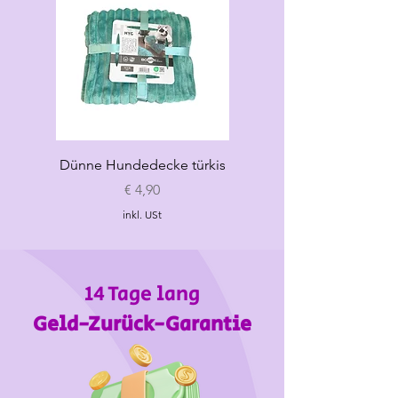
XXL
39-41
46-55
max 34
Dünne Hundedecke türkis
Dünne Hundedecke
Preis
€ 4,90
inkl. USt
14 Tage lang
Geld-Zurück-Garantie