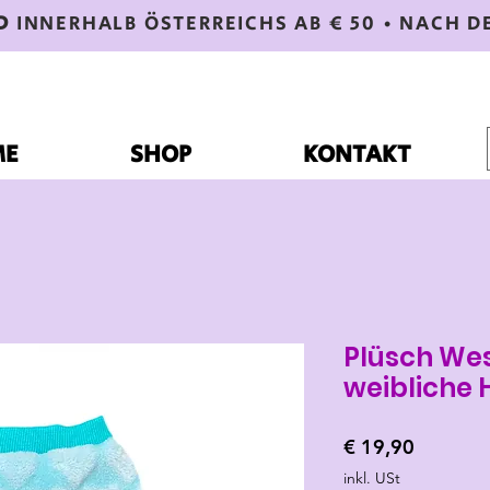
D
INNERHALB ÖSTERREICHS AB € 50 • NACH D
ME
SHOP
KONTAKT
Plüsch Wes
weibliche
Preis
€ 19,90
inkl. USt