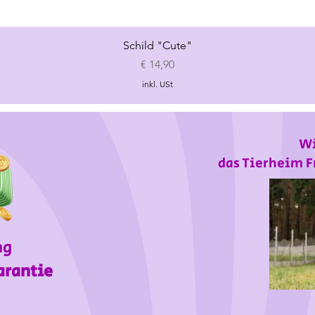
Schnellansicht
Schild "Cute"
Preis
€ 14,90
inkl. USt
Wi
das Tierheim F
ng
arantie