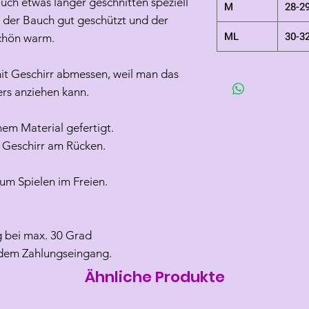
ch etwas länger geschnitten speziell
M
28-2
t der Bauch gut geschützt und der
ML
30-3
chön warm.
t Geschirr abmessen, weil man das
ers anziehen kann.
hem Material gefertigt.
s Geschirr am Rücken.
um Spielen im Freien.
 bei max. 30 Grad
 dem Zahlungseingang.
Ähnliche Produkte