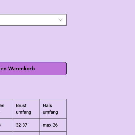
den Warenkorb
en
Brust
Hals
e
umfang
umfang
8
32-37
max 26