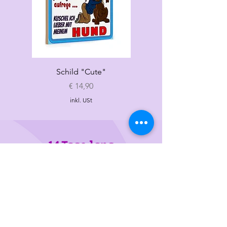
Schild "Cute"
Hundespielzeug
„Croissant"
Preis
€ 14,90
inkl. USt
14 Tage lang
Geld-Zurück-Garantie