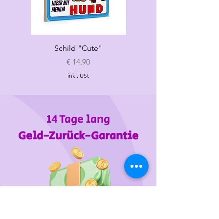
Schild "Cute"
Hundespielzeug
„Croissant"
Preis
€ 14,90
inkl. USt
14 Tage lang
Geld-Zurück-Garantie