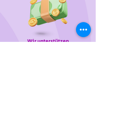
Wir unterstützen
das Tierheim Franziskus in der
Steiermark
Sie wollen die gewünschten Produkte vorab
probieren oder kaufen lieber direkt?
Gerne laden wir Sie mit Ihren Vierbeiner zu uns
ein!