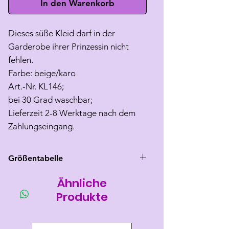
In den Warenkorb
Dieses süße Kleid darf in der
Garderobe ihrer Prinzessin nicht
fehlen.
Farbe: beige/karo
Art.-Nr. KL146;
bei 30 Grad waschbar;
Lieferzeit 2-8 Werktage nach dem
Zahlungseingang.
Größentabelle
Ähnliche
Größe
Rücken
Brust
Hals
länge
umfang
umfang
Produkte
XL
40-41
46-54
max 38
Neu