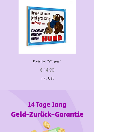
Schild "Cute"
Hundespielzeug
„Croissant"
Preis
€ 14,90
inkl. USt
14 Tage lang
Geld-Zurück-Garantie