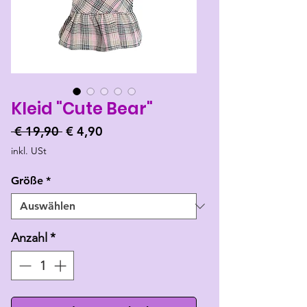
Kleid "Cute Bear"
Standardpreis
Sale-
 € 19,90 
€ 4,90
Preis
inkl. USt
Größe
*
Anzahl
*