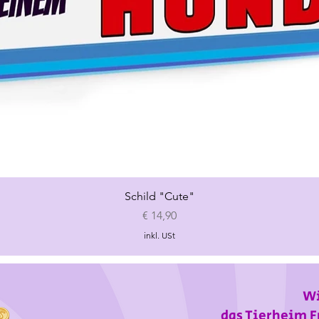
Schnellansicht
Schild "Cute"
Preis
€ 14,90
inkl. USt
Wi
das Tierheim F