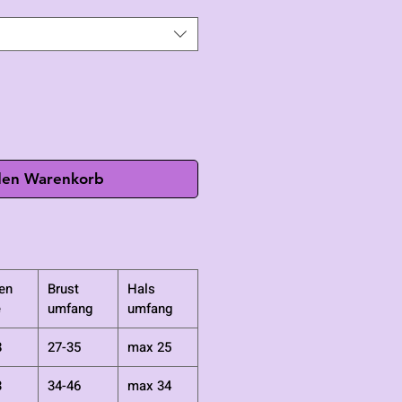
den Warenkorb
en
Brust
Hals
e
umfang
umfang
8
27-35
max 25
3
34-46
max 34