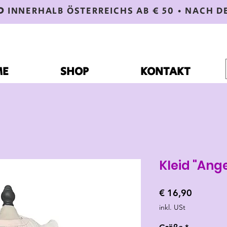
D
INNERHALB ÖSTERREICHS AB € 50 • NACH D
ME
SHOP
KONTAKT
Kleid "Ange
Preis
€ 16,90
inkl. USt