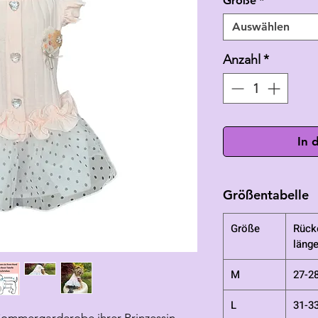
Größe
*
Auswählen
Anzahl
*
In 
Größentabelle
Größe
Rück
läng
M
27-2
L
31-3