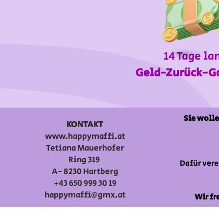
14 Tage la
Geld-Zurück-G
Sie wolle
KONTAKT
www.happymaffi.at
Tetiana Mauerhofer
Ring 319
Dafür vere
A- 8230 Hartberg
+43 650 999 30 19
happymaffi@gmx.at
Wir fr