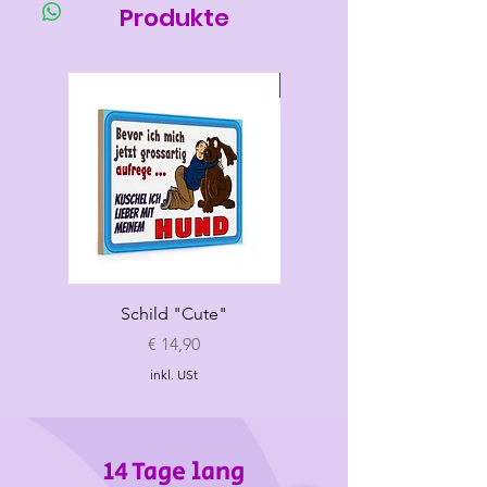
länge
umfang
umfang
Produkte
S
22-23
29-34
max 25
Neu
Schild "Cute"
Hundespielzeug
„Croissant"
Preis
€ 14,90
inkl. USt
14 Tage lang