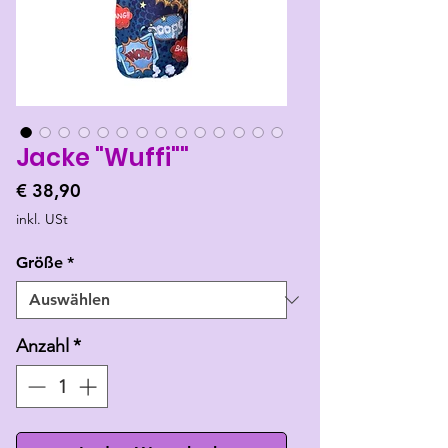
Jacke "Wuffi""
Preis
€ 38,90
inkl. USt
Größe
*
Anzahl
*