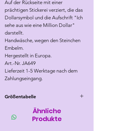
Auf der Rückseite mit einer
prächtigen Stickerei verziert, die das
Dollarsymbol und die Aufschrift "Ich
sehe aus wie eine Million Dollar"
darstellt.
Handwäsche, wegen den Steinchen
Embelm.
Hergestellt in Europa.
Art.-Nr. JA649
Lieferzeit 1-5 Werktage nach dem
Zahlungseingang.
Größentabelle
Ähnliche
Größe
Rücken
Brust
Hals
länge
umfang
umfang
Produkte
2(M)
28-31
29-36
max 28