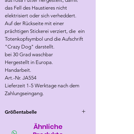
aus rosa Futter hergestellt, damit
das Fell des Haustieres nicht
elektrisiert oder sich verheddert.
Auf der Rückseite mit einer
prächtigen Stickerei verziert, die ein
Totenkopfsymbol und die Aufschrift
"Crazy Dog" darstellt.
bei 30 Grad waschbar
Hergestellt in Europa.
Handarbeit.
Art.-Nr. JA554
Lieferzeit 1-5 Werktage nach dem
Zahlungseingang.
Größentabelle
Ähnliche
Größe
Rücken
Brust
Hals
länge
umfang
umfang