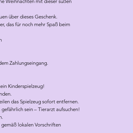
he Weihnachten mit dieser süßen
reuen über dieses Geschenk.
pier, das für noch mehr Spaß beim
cm
h dem Zahlungseingang.
kein Kinderspielzeug!
enden.
ilen das Spielzeug sofort entfernen.
 gefährlich sein – Tierarzt aufsuchen!
n.
 gemäß lokalen Vorschriften