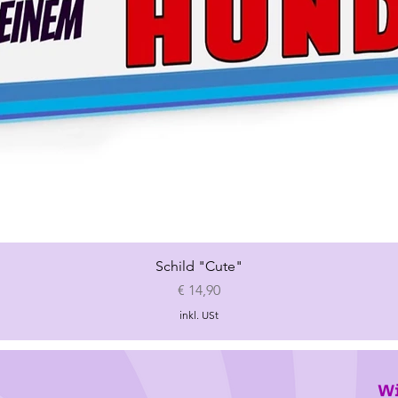
Schnellansicht
Schild "Cute"
Preis
€ 14,90
inkl. USt
Wi