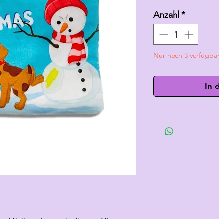
Anzahl
*
Nur noch 3 verfügba
In 