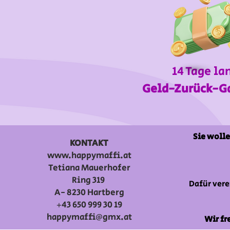
14 Tage la
Geld-Zurück-G
Sie wolle
KONTAKT
www.happymaffi.at
Tetiana Mauerhofer
Ring 319
Dafür vere
A- 8230 Hartberg
+43 650 999 30 19
happymaffi@gmx.at
Wir fr