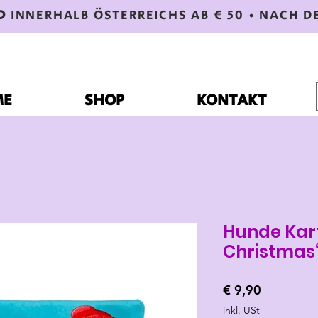
D
INNERHALB ÖSTERREICHS AB € 50 • NACH D
ME
SHOP
KONTAKT
Hunde Kar
Christmas
Preis
€ 9,90
inkl. USt