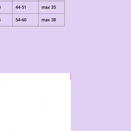
0
44-51
max 35
5
54-60
max 38
Neu