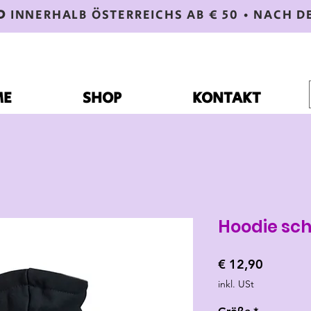
D
INNERHALB ÖSTERREICHS AB € 50 • NACH D
ME
SHOP
KONTAKT
Hoodie sc
Preis
€ 12,90
inkl. USt