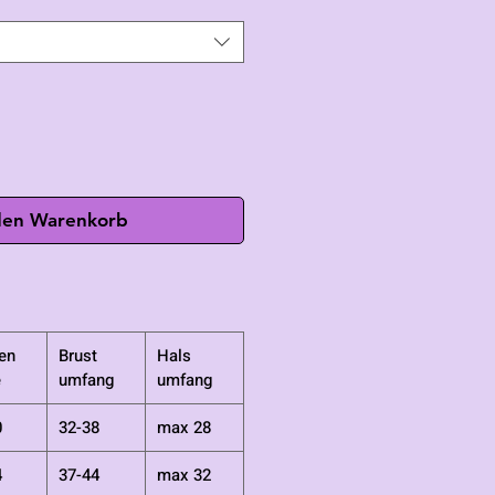
den Warenkorb
en
Brust
Hals
e
umfang
umfang
0
32-38
max 28
4
37-44
max 32