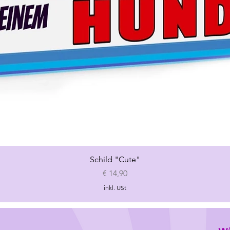
Schnellansicht
Schild "Cute"
Preis
€ 14,90
inkl. USt