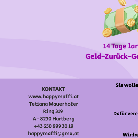
14 Tage la
Geld-Zurück-G
Sie wolle
KONTAKT
www.happymaffi.at
Tetiana Mauerhofer
Ring 319
Dafür vere
A- 8230 Hartberg
+43 650 999 30 19
happymaffi@gmx.at
Wir fr