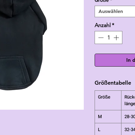
Größe
*
Auswählen
Anzahl
*
In 
Größentabelle
Größe
Rück
läng
M
28-3
L
32-3