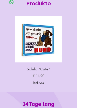
länge
umfang
umfang
Produkte
S
27-28
30-37
max 26
Neu
ML
33-34
36-43
max 32
Schild "Cute"
Hundespielzeug
„Croissant"
Preis
€ 14,90
inkl. USt
14 Tage lang