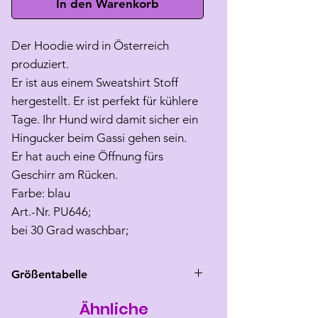
In den Warenkorb
Der Hoodie wird in Österreich
produziert.
Er ist aus einem Sweatshirt Stoff
hergestellt. Er ist perfekt für kühlere
Tage. Ihr Hund wird damit sicher ein
Hingucker beim Gassi gehen sein.
Er hat auch eine Öffnung fürs
Geschirr am Rücken.
Farbe: blau
Art.-Nr. PU646;
bei 30 Grad waschbar;
Größentabelle
Ähnliche
Größe
Rücken
Brust
Hals