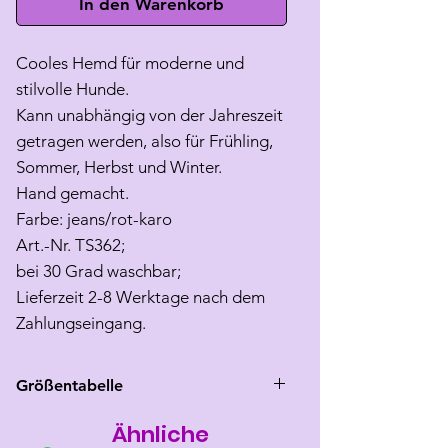
In den Warenkorb
Cooles Hemd für moderne und
stilvolle Hunde.
Kann unabhängig von der Jahreszeit
getragen werden, also für Frühling,
Sommer, Herbst und Winter.
Hand gemacht.
Farbe: jeans/rot-karo
Art.-Nr. TS362;
bei 30 Grad waschbar;
Lieferzeit 2-8 Werktage nach dem
Zahlungseingang.
Größentabelle
Ähnliche
Größe
Rücken
Brust
Hals