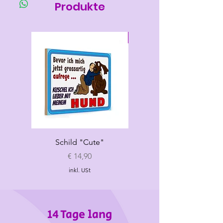
länge
umfang
umfang
Produkte
M
30-32
35-41
max 28
Neu
L
35-36
38-45
max 32
Schild "Cute"
Hundespielzeug
„Croissant"
Preis
€ 14,90
inkl. USt
14 Tage lang