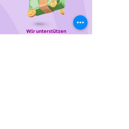
Wir unterstützen
das Tierheim Franziskus in der
Steiermark
Sie wollen die gewünschten Produkte vorab
probieren oder kaufen lieber direkt?
Gerne laden wir Sie mit Ihren Vierbeiner zu uns
ein!
Dafür vereinbaren Sie bitte einige Tage davor
einen Termin telefonisch, per Mail oder über