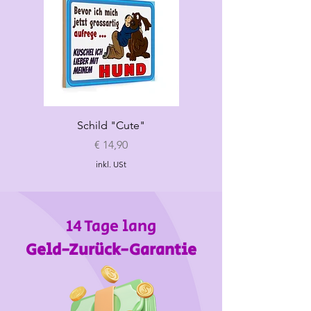
Schild "Cute"
Hundespielzeug
„Croissant"
Preis
€ 14,90
inkl. USt
14 Tage lang
Geld-Zurück-Garantie