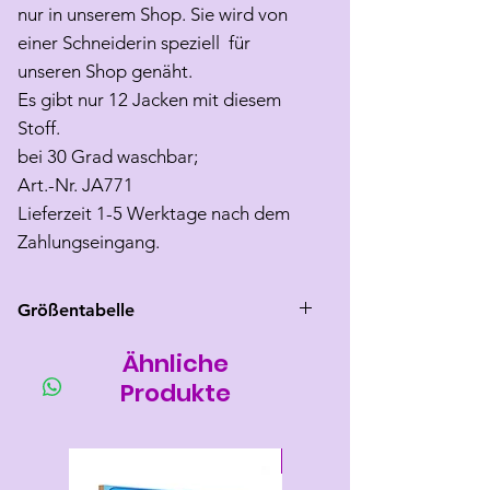
nur in unserem Shop. Sie wird von
einer Schneiderin speziell für
unseren Shop genäht.
Es gibt nur 12 Jacken mit diesem
Stoff.
bei 30 Grad waschbar;
Art.-Nr. JA771
Lieferzeit 1-5 Werktage nach dem
Zahlungseingang.
Größentabelle
Ähnliche
Größe
Rücken
Brust
Hals
länge
umfang
umfang
Produkte
S
24-26
25-32
max 24
Neu
SM
27-28
28-35
max 27