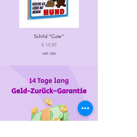
ML
31-32
34-42
max 30
L
35-36
39-46
max 32
Schild "Cute"
Hundespielzeug
„Croissant"
Preis
€ 14,90
inkl. USt
14 Tage lang
Geld-Zurück-Garantie