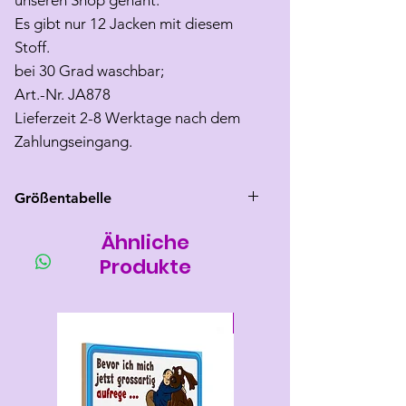
unseren Shop genäht.
Es gibt nur 12 Jacken mit diesem
Stoff.
bei 30 Grad waschbar;
Art.-Nr. JA878
Lieferzeit 2-8 Werktage nach dem
Zahlungseingang.
Größentabelle
Ähnliche
Größe
Rücken
Brust
Hals
länge
umfang
umfang
Produkte
S
24-26
25-32
max 24
Neu
SM
27-28
30-36
max 27
M
29-30
31-37
max 28