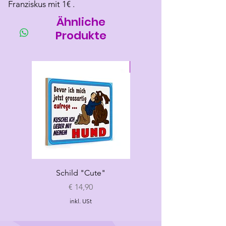
Franziskus mit 1€ .
Ähnliche
Produkte
Neu
Schild "Cute"
Hundespielzeug
„Croissant"
Preis
€ 14,90
inkl. USt