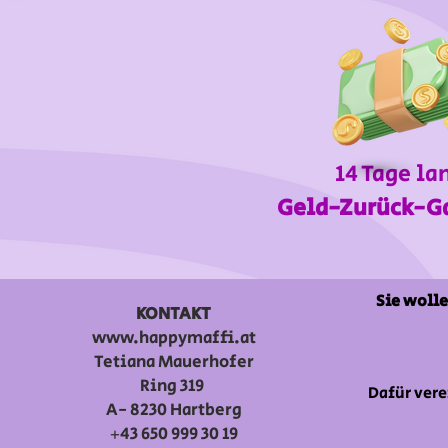
14 Tage la
Geld-Zurück-G
Sie wolle
KONTAKT
www.happymaffi.at
Tetiana Mauerhofer
Ring 319
Dafür vere
A- 8230 Hartberg
+43 650 999 30 19