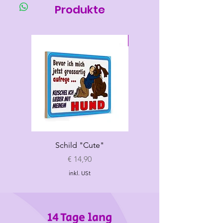
Produkte
Neu
Schild "Cute"
Hundespielzeug
„Croissant"
Preis
€ 14,90
inkl. USt
14 Tage lang