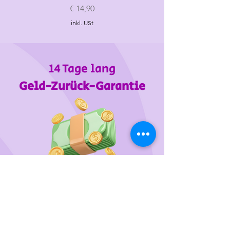
„Croissant"
Preis
€ 14,90
inkl. USt
14 Tage lang
Geld-Zurück-Garantie
Wir unterstützen
das Tierheim Franziskus in der
Steiermark