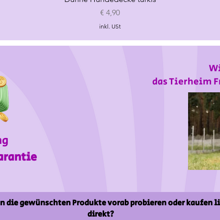
Preis
€ 4,90
inkl. USt
Wi
das Tierheim F
ng
arantie
n die gewünschten Produkte vorab probieren oder kaufen l
direkt?