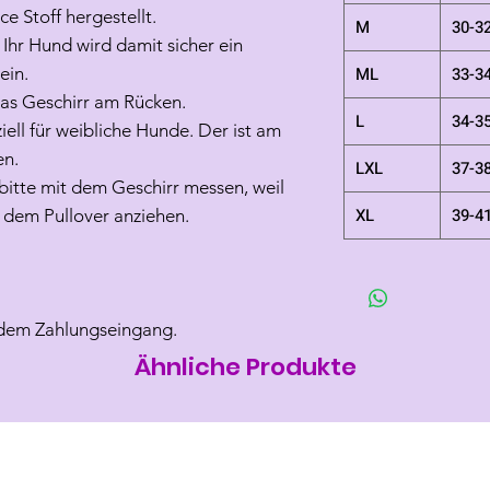
e Stoff hergestellt.
M
30-3
. Ihr Hund wird damit sicher ein
ein.
ML
33-3
das Geschirr am Rücken.
L
34-3
iell für weibliche Hunde. Der ist am
en.
LXL
37-3
itte mit dem Geschirr messen, weil
XL
39-4
 dem Pullover anziehen.
 dem Zahlungseingang.
Ähnliche Produkte