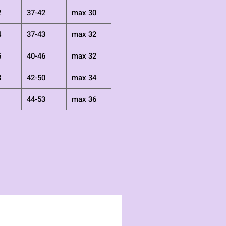
2
37-42
max 30
4
37-43
max 32
5
40-46
max 32
8
42-50
max 34
1
44-53
max 36