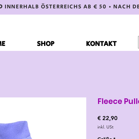
D
INNERHALB ÖSTERREICHS AB € 50 • NACH D
ME
SHOP
KONTAKT
Fleece Pul
Preis
€ 22,90
inkl. USt