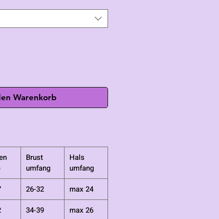
den Warenkorb
en
Brust
Hals
e
umfang
umfang
7
26-32
max 24
2
34-39
max 26