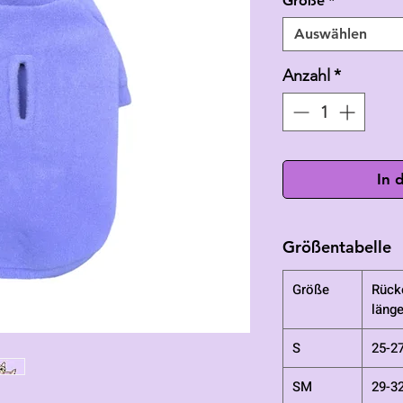
Größe
*
Auswählen
Anzahl
*
In 
Größentabelle
Größe
Rück
läng
S
25-2
SM
29-3