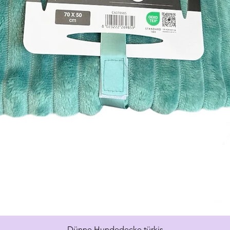
Schnellansicht
Dünne Hundedecke türkis