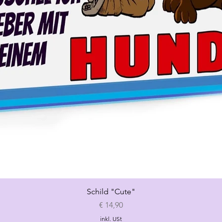
Schnellansicht
Schild "Cute"
Preis
€ 14,90
inkl. USt