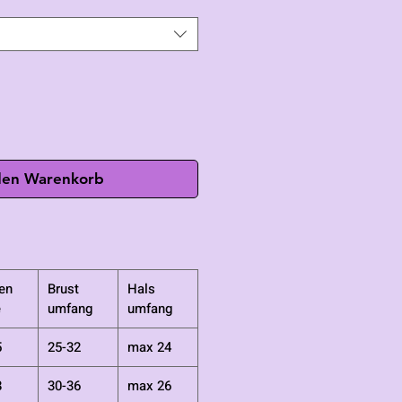
den Warenkorb
en
Brust
Hals
e
umfang
umfang
5
25-32
max 24
8
30-36
max 26