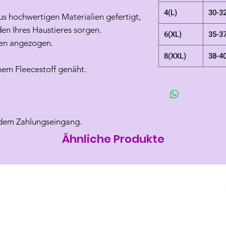
4(L)
30-3
us hochwertigen Materialien gefertigt,
den Ihres Haustieres sorgen.
6(XL)
35-3
fen angezogen.
8(XXL)
38-4
hem Fleecestoff genäht.
 dem Zahlungseingang.
Ähnliche Produkte