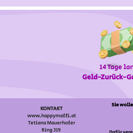
14 Tage la
Geld-Zurück-G
Sie wolle
KONTAKT
www.happymaffi.at
Tetiana Mauerhofer
Ring 319
Dafür vere