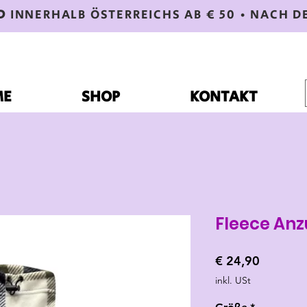
D
INNERHALB ÖSTERREICHS AB € 50 • NACH D
ME
SHOP
KONTAKT
Fleece Anz
Preis
€ 24,90
inkl. USt