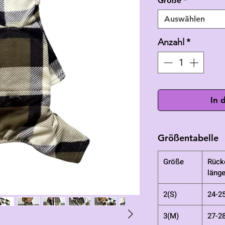
Größe
*
Auswählen
Anzahl
*
In 
Größentabelle
Größe
Rück
läng
2(S)
24-2
3(M)
27-2