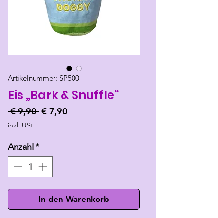
Artikelnummer: SP500
Eis „Bark & Snuffle“
Standardpreis
Sale-
 € 9,90 
€ 7,90
Preis
inkl. USt
Anzahl
*
In den Warenkorb