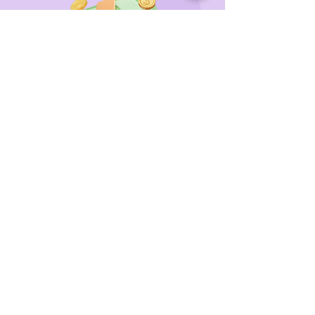
Wir unterstützen
das Tierheim Franziskus in der
Steiermark
Sie wollen die gewünschten Produkte vorab
probieren oder kaufen lieber direkt?
Gerne laden wir Sie mit Ihren Vierbeiner zu uns
ein!