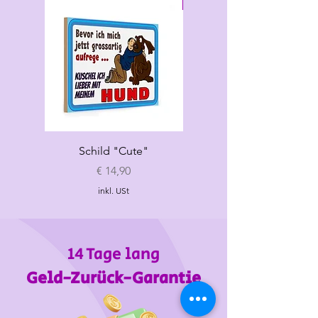
Neu
Schild "Cute"
Hundespielzeug
„Croissant"
Preis
€ 14,90
inkl. USt
14 Tage lang
Geld-Zurück-Garantie