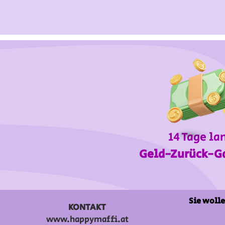
14 Tage la
Geld-Zurück-G
Sie wolle
KONTAKT
www.happymaffi.at