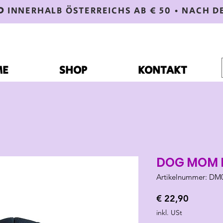
D
INNERHALB ÖSTERREICHS AB € 50 • NACH D
ME
SHOP
KONTAKT
DOG MOM 
Artikelnummer: DM
Preis
€ 22,90
inkl. USt