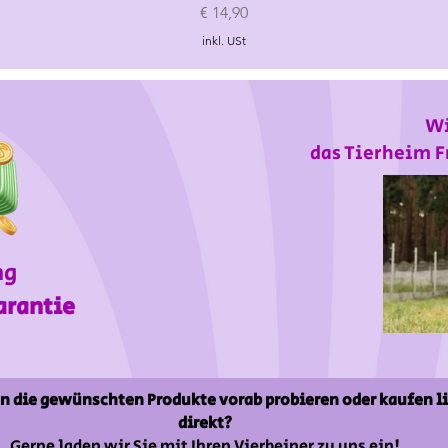
Preis
€ 14,90
inkl. USt
Wi
das Tierheim F
ng
arantie
n die gewünschten Produkte vorab probieren oder kaufen l
direkt?
Gerne laden wir Sie mit Ihren Vierbeiner zu uns ein!