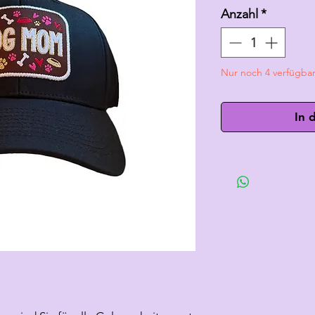
Anzahl
*
Nur noch 4 verfügba
In 