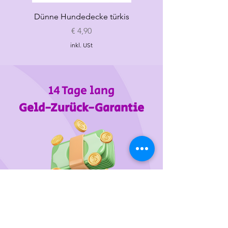
Dünne Hundedecke türkis
Dünne Hundedecke
Preis
€ 4,90
inkl. USt
14 Tage lang
Geld-Zurück-Garantie
Wir unterstützen
das Tierheim Franziskus in der