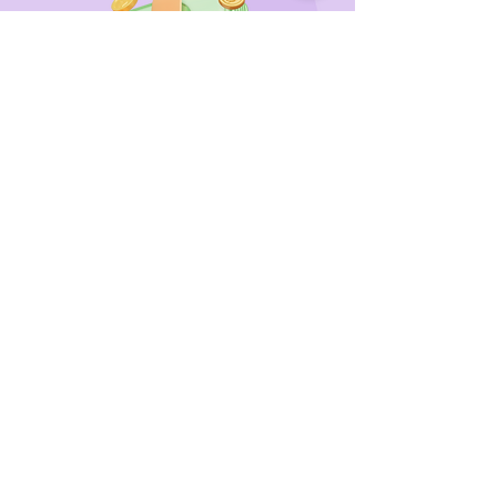
Wir unterstützen
das Tierheim Franziskus in der
Steiermark
Sie wollen die gewünschten Produkte vorab
probieren oder kaufen lieber direkt?
Gerne laden wir Sie mit Ihren Vierbeiner zu uns
ein!