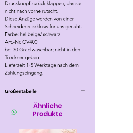
Druckknopf zurück klappen, das sie
nicht nach vorne rutscht.
Diese Anzüge werden von einer
Schneiderei exklusiv für uns genäht.
Farbe: hellbeige/ schwarz
Art.-Nr. OV400
bei 30 Grad waschbar; nicht in den
Trockner geben
Lieferzeit 1-5 Werktage nach dem
Zahlungseingang.
Größentabelle
Ähnliche
Größe
Rücken
Brust
Hals
länge
umfang
umfang
Produkte
3(M)
25-27
27-33
max 26