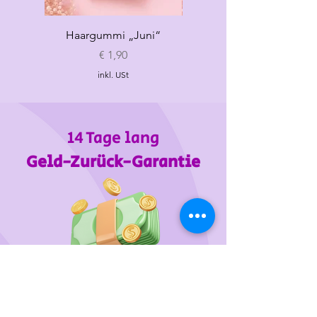
Haargummi „Juni“
Haargummi „Sommer“
Preis
€ 1,90
inkl. USt
14 Tage lang
Geld-Zurück-Garantie
Wir unterstützen