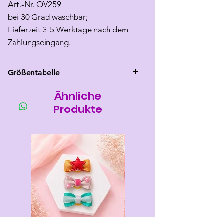
Art.-Nr. OV259;
bei 30 Grad waschbar;
Lieferzeit 3-5 Werktage nach dem
Zahlungseingang.
Größentabelle
Ähnliche
Größe
Rücken
Brust
Hals
länge
umfang
umfang
Produkte
3(M)
26-28
27-33
max 27
4(L)
30-32
28-35
max 28
6(XL)
33-34
35-42
max 32
8(XXL)
39-41
45-55
max 36