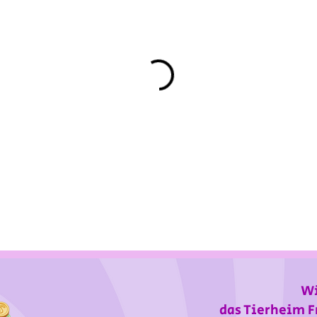
Wi
das Tierheim F