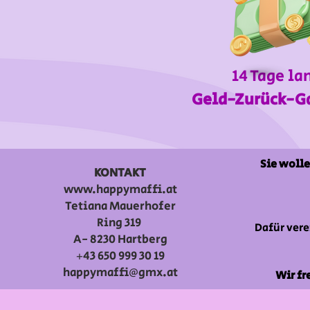
14 Tage la
Geld-Zurück-G
Sie wolle
KONTAKT
www.happymaffi.at
Tetiana Mauerhofer
Ring 319
Dafür vere
A- 8230 Hartberg
+43 650 999 30 19
happymaffi@gmx.at
Wir fr