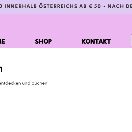
D
INNERHALB ÖSTERREICHS AB € 50 • NACH D
ME
SHOP
KONTAKT
n
 entdecken und buchen.