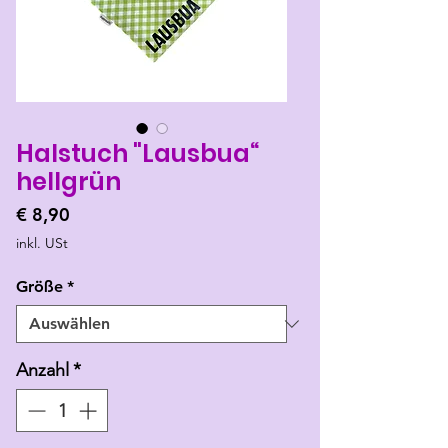
Halstuch "Lausbua“
hellgrün
Preis
€ 8,90
inkl. USt
Größe
*
Anzahl
*